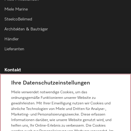
Miele Marine
SteelcoBelimed
Architekten & Bauträger
Händler
Lieferanten
Kontakt
Kontaktübersicht
Ihre Datenschutzeinstellungen
Vertrieb
Miele verwendet notwendige Cookies, um das
0471 666 319
ordnungsgemäße Funktionieren unserer Website zu
gewährleisten. Mit Ihrer Einwilligung nutzen wir Cookies und
Werkkundendienst
ähnliche Technologien von Miele und Dritten für Analyse-,
0471 666 319
Marketing- und Personalisierungszwecke. Diese erfassen
Informationen darüber, wie unsere Website genutzt wird, und
helfen uns, Ihr Online-Erlebnis zu verbessern. Die Cookies