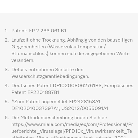
1.
Patent: EP 2 233 061 B1
2.
Laufzeit ohne Trocknung. Abhängig von den bauseitigen
Gegebenheiten (Wasserzulauftemperatur /
Stromanschluss) können sich die angegebenen Werte
verändern.
3.
Details entnehmen Sie bitte den
Wasserschutzgarantiebedingungen.
4.
Deutsches Patent DE102008062761B3, Europäisches
Patent EP2201887B1
5.
*Zum Patent angemeldet EP2428153A1,
DE102010037397A1, US2012/0055091A1
6.
Die Methodenbeschreibung finden Sie hier:
https://www.miele.com/media/ex/com/Professional/Pr
uefberichte_Virussiegel/PFD10x_Viruswirksamkeit_Te