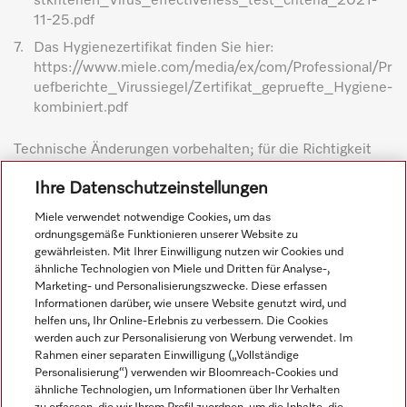
stkriterien_Virus_effectiveness_test_criteria_2021-
11-25.pdf
7.
Das Hygienezertifikat finden Sie hier:
https://www.miele.com/media/ex/com/Professional/Pr
uefberichte_Virussiegel/Zertifikat_gepruefte_Hygiene-
kombiniert.pdf
Technische Änderungen vorbehalten; für die Richtigkeit
der Angaben wird keine Haftung übernommen. Siehe
Ihre Datenschutzeinstellungen
Allgemeine Geschäftsbedingungen in der Fußzeile für
weitere Details.
Miele verwendet notwendige Cookies, um das
ordnungsgemäße Funktionieren unserer Website zu
gewährleisten. Mit Ihrer Einwilligung nutzen wir Cookies und
ähnliche Technologien von Miele und Dritten für Analyse-,
Marketing- und Personalisierungszwecke. Diese erfassen
Informationen darüber, wie unsere Website genutzt wird, und
helfen uns, Ihr Online-Erlebnis zu verbessern. Die Cookies
werden auch zur Personalisierung von Werbung verwendet. Im
Navigation
Rahmen einer separaten Einwilligung („Vollständige
Personalisierung“) verwenden wir Bloomreach-Cookies und
ähnliche Technologien, um Informationen über Ihr Verhalten
Service