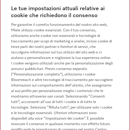
Le tue impostazioni attuali relative ai
Contatti
cookie che richiedono il consenso
Elenco dei contatti
Per garantire il corretto funzionamento del nostro sito web,
Miele utilizza cookie essenziali. Con il tuo consenso,
Vendita
utilizziamo anche cookie non essenziali e tecnologie di
0471 666 319
tracciamento per scopi di marketing e analisi, inclusi cookie di
terze parti dei nostri partner e fornitori di servizi, che
Servizio assistenza
raccolgono informazioni sul tuo utilizzo del sito web e ci
0471 666 319
aiutano a personalizzare e migliorare la tua esperienza online.
I cookie vengono utilizzati anche per la personalizzazione degli
annunci pubblicitari. Previo consenso separato
("Personalizzazione completa"), utilizziamo i cookie
Bloomreach e altre tecnologie di tracciamento per raccogliere
informazioni sul comportamento dell'utente, che assegniamo
al suo profilo per personalizzare meglio i contenuti che le
mostriamo attraverso vari canali. Selezionando “Consenti
Segui Miele Professional
tutti”, acconsenti all'uso di tutti i cookie e di tutte le
tecnologie. Seleziona “Rifiuta tutti”, per utilizzare solo i cookie
e le tecnologie essenziali. Ulteriori informazioni sono
disponibili alla voce “Impostazioni dei cookie”. È possibile
revocare il consenso in qualsiasi momento con effetto futuro
modificando le impostazioni di consenso nel nostro Centro