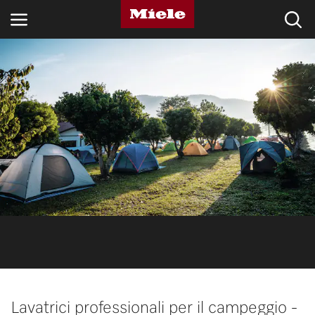
SETTORI
BLOG E NOVITÀ
PRODOTTI
SHOP
ASSISTENZA E SUPPORTO
PRIVATI
Ricerca
Lavatrici professionali per il campeggio -