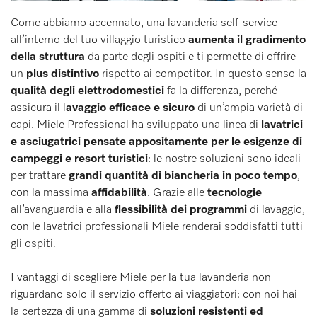
Come abbiamo accennato, una lavanderia self-service
all’interno del tuo villaggio turistico
aumenta il gradimento
della struttura
da parte degli ospiti e ti permette di offrire
un
plus distintivo
rispetto ai competitor. In questo senso la
qualità degli elettrodomestici
fa la differenza, perché
assicura il l
avaggio efficace e sicuro
di un’ampia varietà di
capi. Miele Professional ha sviluppato una linea di
lavatrici
e asciugatrici pensate appositamente per le esigenze di
campeggi e resort turistici
: le nostre soluzioni sono ideali
per trattare
grandi quantità di biancheria in poco tempo
,
con la massima
affidabilità
. Grazie alle
tecnologie
all’avanguardia e alla
flessibilità dei programmi
di lavaggio,
con le lavatrici professionali Miele renderai soddisfatti tutti
gli ospiti.
I vantaggi di scegliere Miele per la tua lavanderia non
riguardano solo il servizio offerto ai viaggiatori: con noi hai
la certezza di una gamma di
soluzioni resistenti ed