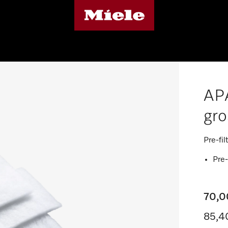
APA
gro
Pre-fi
Pre-
70,0
85,4