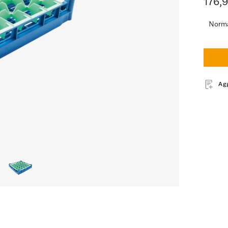
176,
Norma
Ag