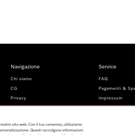
Navigazione
Service
Chi siamo
FAQ
CG
Pagamenti & Spe
Privacy
Impressum
Impostazioni dei cookie
Contatti
Miele Profession
 nostro sito web. Con il tuo consenso, utilizziamo
e personalizzazione. Questi raccolgono informazioni