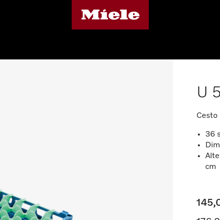
U 
Cesto 
36 s
Dim
Alte
cm
145,