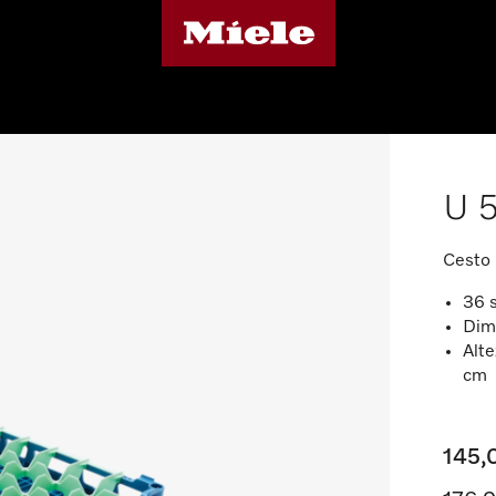
U 
Cesto 
36 s
Dim
Alte
cm
145,