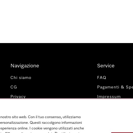
Navigazione
Service
Chi siamo
FAQ
CG
Pagamenti & Spe
Privacy
Impressum
Impostazioni cookie
Contatti
Miele Profession
 nostro sito web. Con il tuo consenso, utilizziamo
e personalizzazione. Questi raccolgono informazioni
 esperienza online. I cookie vengono utilizzati anche