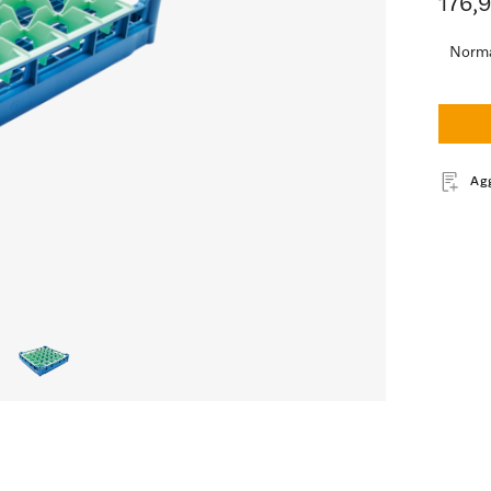
176,
Norma
Ag