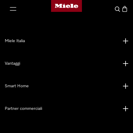
Homepage di Miele
 al contenuto
Cerca
Baske
Miele Italia
Vantaggi
Smart Home
Partner commerciali