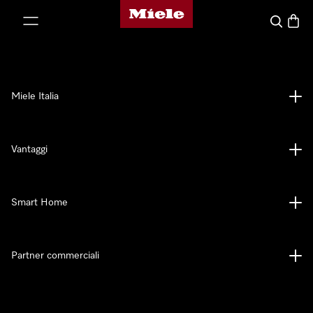
Homepage di Miele
 al contenuto
Cerca
Baske
Miele Italia
Vantaggi
Smart Home
Partner commerciali