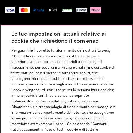
Impressum
Le tue impostazioni attuali relative ai
Condizioni Generali di Vendita
cookie che richiedono il consenso
Privacy
Per garantire il corretto funzionamento del nostro sito web,
Condizioni di Utilizzo
Miele utilizza cookie essenziali. Con il tuo consenso,
Dichiarazione di Accessibilità
utilizziamo anche cookie non essenziali e tecnologie di
tracciamento per scopi di marketing e analisi, inclusi cookie di
Modulo di recesso
terze parti dei nostri partner e fornitori di servizi, che
Legge sui servizi digitali
raccolgono informazioni sul tuo utilizzo del sito web e ci
aiutano a personalizzare e migliorare la tua esperienza online.
Impostazioni dei cookie
I cookie vengono utilizzati anche per la personalizzazione degli
annunci pubblicitari. Previo consenso separato
("Personalizzazione completa"), utilizziamo i cookie
Bloomreach e altre tecnologie di tracciamento per raccogliere
informazioni sul comportamento dell'utente, che assegniamo
al suo profilo per personalizzare meglio i contenuti che le
FINANZIAMENTO FINO A 50 MESI CON OPZIONE 10 E TASSO
mostriamo attraverso vari canali. Selezionando “Consenti
ZERO
tutti”, acconsenti all'uso di tutti i cookie e di tutte le