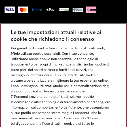
Impressum
Le tue impostazioni attuali relative ai
Condizioni Generali di Vendita
cookie che richiedono il consenso
Privacy
Per garantire il corretto funzionamento del nostro sito web,
Condizioni di Utilizzo
Miele utilizza cookie essenziali. Con il tuo consenso,
Dichiarazione di Accessibilità
utilizziamo anche cookie non essenziali e tecnologie di
tracciamento per scopi di marketing e analisi, inclusi cookie di
Modulo di recesso
terze parti dei nostri partner e fornitori di servizi, che
Legge sui servizi digitali
raccolgono informazioni sul tuo utilizzo del sito web e ci
aiutano a personalizzare e migliorare la tua esperienza online.
Impostazioni dei cookie
I cookie vengono utilizzati anche per la personalizzazione degli
annunci pubblicitari. Previo consenso separato
("Personalizzazione completa"), utilizziamo i cookie
Bloomreach e altre tecnologie di tracciamento per raccogliere
informazioni sul comportamento dell'utente, che assegniamo
al suo profilo per personalizzare meglio i contenuti che le
FINANZIAMENTO FINO A 50 MESI CON OPZIONE 10 E TASSO
mostriamo attraverso vari canali. Selezionando “Consenti
ZERO
tutti”, acconsenti all'uso di tutti i cookie e di tutte le