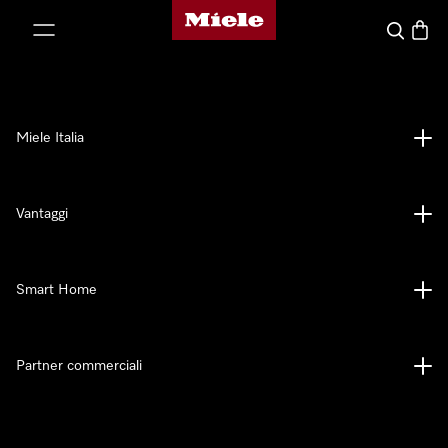
Homepage di Miele
 al contenuto
Cerca
Baske
Miele Italia
Vantaggi
Smart Home
Partner commerciali