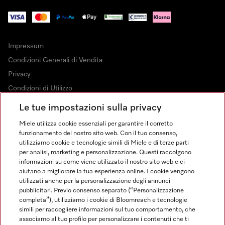
Impressum
Condizioni Generali di Vendita
Privacy
Condizioni di Utilizzo
Dichiarazione di Accessibilità
Le tue impostazioni sulla privacy
Modulo di recesso
Miele utilizza cookie essenziali per garantire il corretto
Legge sui servizi digitali
funzionamento del nostro sito web. Con il tuo consenso,
utilizziamo cookie e tecnologie simili di Miele e di terze parti
Impostazioni dei cookie
per analisi, marketing e personalizzazione. Questi raccolgono
informazioni su come viene utilizzato il nostro sito web e ci
aiutano a migliorare la tua esperienza online. I cookie vengono
utilizzati anche per la personalizzazione degli annunci
pubblicitari. Previo consenso separato (“Personalizzazione
completa”), utilizziamo i cookie di Bloomreach e tecnologie
FINANZIAMENTO FINO A 50 MESI CON OPZIONE 10 E TASSO
simili per raccogliere informazioni sul tuo comportamento, che
ZERO
associamo al tuo profilo per personalizzare i contenuti che ti