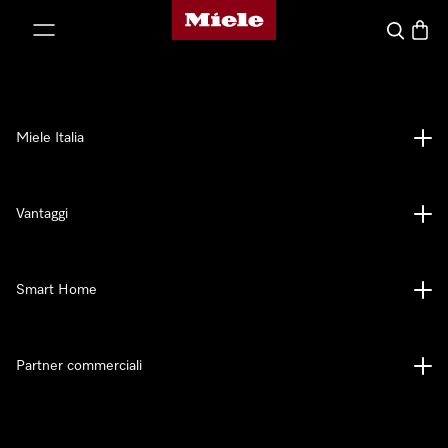
Homepage di Miele
 al contenuto
Cerca
Baske
Miele Italia
Vantaggi
Smart Home
Partner commerciali