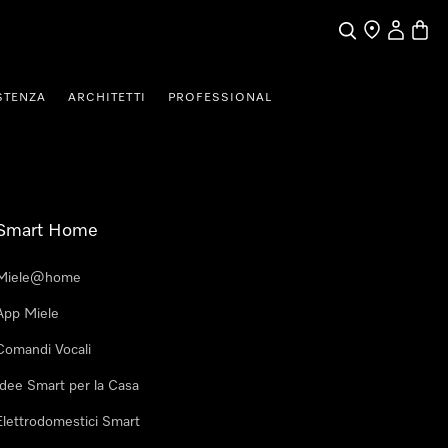
Cerca
Ricerca Riven
Il mio Prof
Baske
STENZA
ARCHITETTI
PROFESSIONAL
Smart Home
Miele@home
App Miele
Comandi Vocali
Idee Smart per la Casa
Elettrodomestici Smart