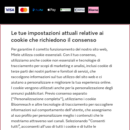
Impressum
Le tue impostazioni attuali relative ai
Condizioni Generali di Vendita
cookie che richiedono il consenso
Privacy
Per garantire il corretto funzionamento del nostro sito web,
Condizioni di Utilizzo
Miele utilizza cookie essenziali. Con il tuo consenso,
Dichiarazione di Accessibilità
utilizziamo anche cookie non essenziali e tecnologie di
tracciamento per scopi di marketing e analisi, inclusi cookie di
Modulo di recesso
terze parti dei nostri partner e fornitori di servizi, che
Legge sui servizi digitali
raccolgono informazioni sul tuo utilizzo del sito web e ci
aiutano a personalizzare e migliorare la tua esperienza online.
Impostazioni dei cookie
I cookie vengono utilizzati anche per la personalizzazione degli
annunci pubblicitari. Previo consenso separato
("Personalizzazione completa"), utilizziamo i cookie
Bloomreach e altre tecnologie di tracciamento per raccogliere
informazioni sul comportamento dell'utente, che assegniamo
al suo profilo per personalizzare meglio i contenuti che le
FINANZIAMENTO FINO A 50 MESI CON OPZIONE 10 E TASSO
mostriamo attraverso vari canali. Selezionando “Consenti
ZERO
tutti”, acconsenti all'uso di tutti i cookie e di tutte le