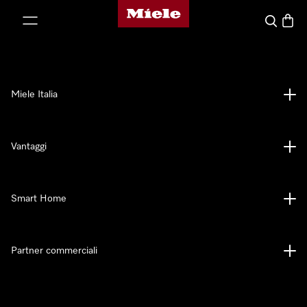
Homepage di Miele
 al contenuto
Cerca
Baske
Miele Italia
Vantaggi
Smart Home
Partner commerciali