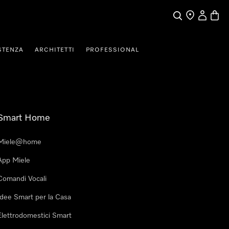
Cerca
Ricerca Riven
Il mio Prof
Baske
STENZA
ARCHITETTI
PROFESSIONAL
Smart Home
Miele@home
App Miele
Comandi Vocali
Idee Smart per la Casa
Elettrodomestici Smart