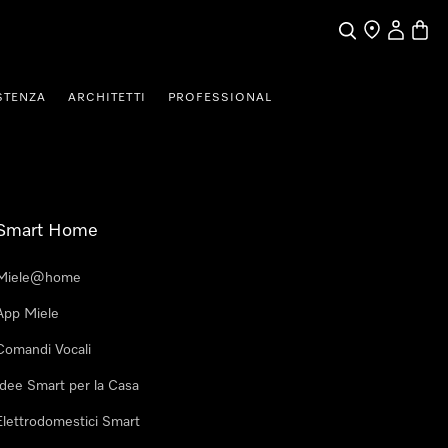
Cerca
Ricerca Riven
Il mio Prof
Baske
STENZA
ARCHITETTI
PROFESSIONAL
Smart Home
Miele@home
App Miele
Comandi Vocali
Idee Smart per la Casa
Elettrodomestici Smart