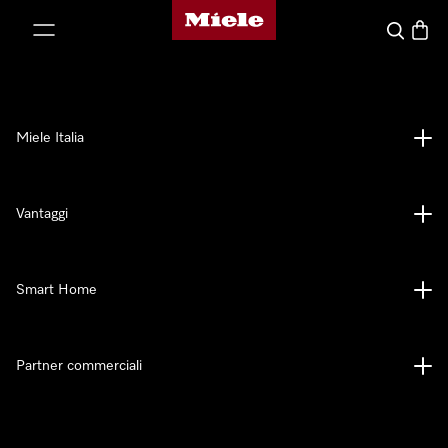
Homepage di Miele
 al contenuto
Cerca
Baske
Miele Italia
Vantaggi
Smart Home
Partner commerciali