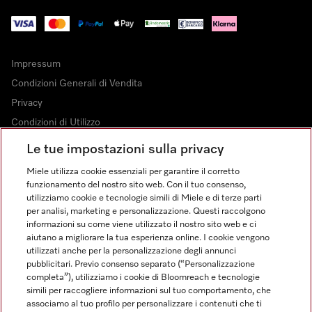
Impressum
Condizioni Generali di Vendita
Privacy
Condizioni di Utilizzo
Dichiarazione di Accessibilità
Le tue impostazioni sulla privacy
Modulo di recesso
Miele utilizza cookie essenziali per garantire il corretto
Legge sui servizi digitali
funzionamento del nostro sito web. Con il tuo consenso,
utilizziamo cookie e tecnologie simili di Miele e di terze parti
Impostazioni dei cookie
per analisi, marketing e personalizzazione. Questi raccolgono
informazioni su come viene utilizzato il nostro sito web e ci
aiutano a migliorare la tua esperienza online. I cookie vengono
utilizzati anche per la personalizzazione degli annunci
pubblicitari. Previo consenso separato (“Personalizzazione
completa”), utilizziamo i cookie di Bloomreach e tecnologie
FINANZIAMENTO FINO A 50 MESI CON OPZIONE 10 E TASSO
simili per raccogliere informazioni sul tuo comportamento, che
ZERO
associamo al tuo profilo per personalizzare i contenuti che ti