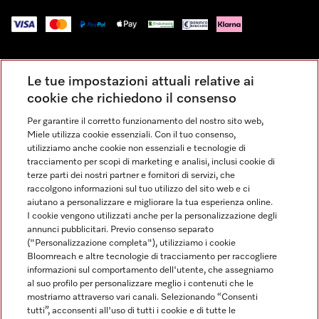
Impressum
Le tue impostazioni attuali relative ai
Condizioni Generali di Vendita
cookie che richiedono il consenso
Privacy
Per garantire il corretto funzionamento del nostro sito web,
Condizioni di Utilizzo
Miele utilizza cookie essenziali. Con il tuo consenso,
Dichiarazione di Accessibilità
utilizziamo anche cookie non essenziali e tecnologie di
tracciamento per scopi di marketing e analisi, inclusi cookie di
Modulo di recesso
terze parti dei nostri partner e fornitori di servizi, che
Legge sui servizi digitali
raccolgono informazioni sul tuo utilizzo del sito web e ci
aiutano a personalizzare e migliorare la tua esperienza online.
Impostazioni dei cookie
I cookie vengono utilizzati anche per la personalizzazione degli
annunci pubblicitari. Previo consenso separato
("Personalizzazione completa"), utilizziamo i cookie
Bloomreach e altre tecnologie di tracciamento per raccogliere
informazioni sul comportamento dell'utente, che assegniamo
al suo profilo per personalizzare meglio i contenuti che le
FINANZIAMENTO FINO A 50 MESI CON OPZIONE 10 E TASSO
mostriamo attraverso vari canali. Selezionando “Consenti
ZERO
tutti”, acconsenti all'uso di tutti i cookie e di tutte le