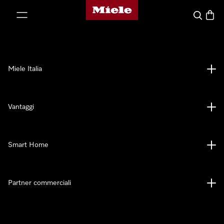
Homepage di Miele
 al contenuto
Cerca
Baske
Miele Italia
Vantaggi
Smart Home
Partner commerciali