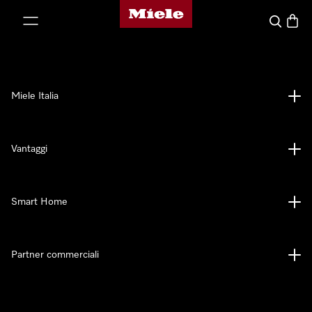
Homepage di Miele
 al contenuto
Cerca
Baske
Miele Italia
Vantaggi
Smart Home
Partner commerciali