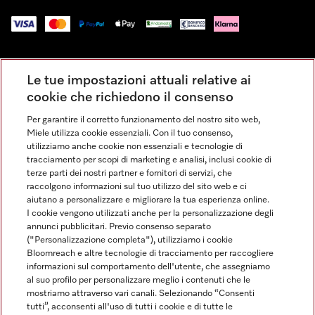
Impressum
Le tue impostazioni attuali relative ai
Condizioni Generali di Vendita
cookie che richiedono il consenso
Privacy
Per garantire il corretto funzionamento del nostro sito web,
Condizioni di Utilizzo
Miele utilizza cookie essenziali. Con il tuo consenso,
Dichiarazione di Accessibilità
utilizziamo anche cookie non essenziali e tecnologie di
tracciamento per scopi di marketing e analisi, inclusi cookie di
Modulo di recesso
terze parti dei nostri partner e fornitori di servizi, che
Legge sui servizi digitali
raccolgono informazioni sul tuo utilizzo del sito web e ci
aiutano a personalizzare e migliorare la tua esperienza online.
Impostazioni dei cookie
I cookie vengono utilizzati anche per la personalizzazione degli
annunci pubblicitari. Previo consenso separato
("Personalizzazione completa"), utilizziamo i cookie
Bloomreach e altre tecnologie di tracciamento per raccogliere
informazioni sul comportamento dell'utente, che assegniamo
al suo profilo per personalizzare meglio i contenuti che le
FINANZIAMENTO FINO A 50 MESI CON OPZIONE 10 E TASSO
mostriamo attraverso vari canali. Selezionando “Consenti
ZERO
tutti”, acconsenti all'uso di tutti i cookie e di tutte le