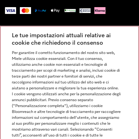
Impressum
Le tue impostazioni attuali relative ai
Condizioni Generali di Vendita
cookie che richiedono il consenso
Privacy
Per garantire il corretto funzionamento del nostro sito web,
Condizioni di Utilizzo
Miele utilizza cookie essenziali. Con il tuo consenso,
Dichiarazione di Accessibilità
utilizziamo anche cookie non essenziali e tecnologie di
tracciamento per scopi di marketing e analisi, inclusi cookie di
Modulo di recesso
terze parti dei nostri partner e fornitori di servizi, che
Legge sui servizi digitali
raccolgono informazioni sul tuo utilizzo del sito web e ci
aiutano a personalizzare e migliorare la tua esperienza online.
Impostazioni dei cookie
I cookie vengono utilizzati anche per la personalizzazione degli
annunci pubblicitari. Previo consenso separato
("Personalizzazione completa"), utilizziamo i cookie
Bloomreach e altre tecnologie di tracciamento per raccogliere
informazioni sul comportamento dell'utente, che assegniamo
al suo profilo per personalizzare meglio i contenuti che le
FINANZIAMENTO FINO A 50 MESI CON OPZIONE 10 E TASSO
mostriamo attraverso vari canali. Selezionando “Consenti
ZERO
tutti”, acconsenti all'uso di tutti i cookie e di tutte le