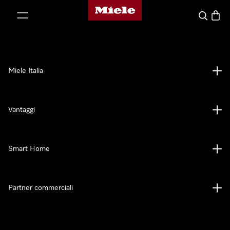
Homepage di Miele
 al contenuto
Cerca
Baske
Miele Italia
Vantaggi
Smart Home
Partner commerciali