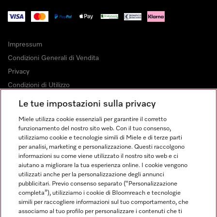
Impressum
Condizioni Generali di Vendita
Privacy
Condizioni di Utilizzo
Dichiarazione di Accessibilità
Le tue impostazioni sulla privacy
Modulo di recesso
Miele utilizza cookie essenziali per garantire il corretto
Legge sui servizi digitali
funzionamento del nostro sito web. Con il tuo consenso,
utilizziamo cookie e tecnologie simili di Miele e di terze parti
Impostazioni dei cookie
per analisi, marketing e personalizzazione. Questi raccolgono
informazioni su come viene utilizzato il nostro sito web e ci
aiutano a migliorare la tua esperienza online. I cookie vengono
utilizzati anche per la personalizzazione degli annunci
pubblicitari. Previo consenso separato (“Personalizzazione
completa”), utilizziamo i cookie di Bloomreach e tecnologie
FINANZIAMENTO FINO A 50 MESI CON OPZIONE 10 E TASSO
simili per raccogliere informazioni sul tuo comportamento, che
ZERO
associamo al tuo profilo per personalizzare i contenuti che ti