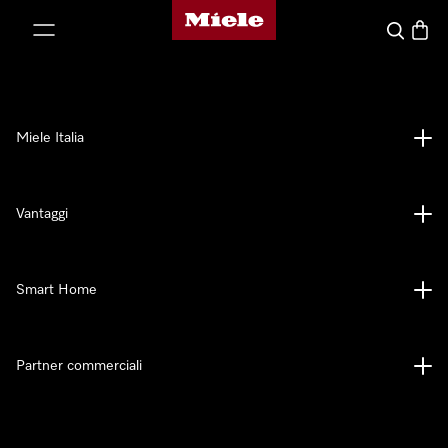
Homepage di Miele
 al contenuto
Cerca
Baske
Miele Italia
Vantaggi
Smart Home
Partner commerciali