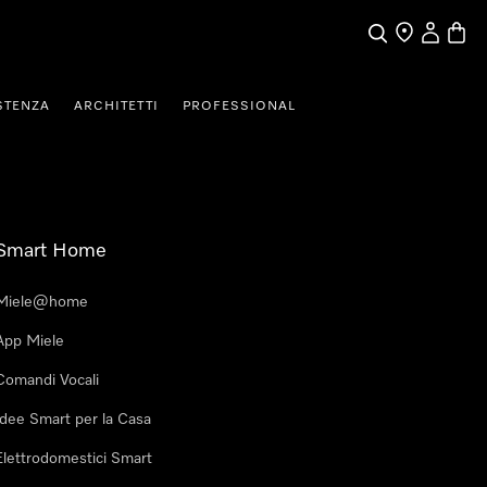
Cerca
Ricerca Riven
Il mio Prof
Baske
STENZA
ARCHITETTI
PROFESSIONAL
Smart Home
Miele@home
App Miele
Comandi Vocali
Idee Smart per la Casa
Elettrodomestici Smart