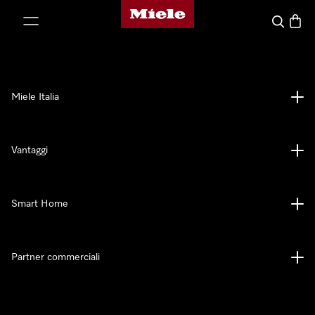
Homepage di Miele
 al contenuto
Cerca
Baske
Miele Italia
Vantaggi
Smart Home
Partner commerciali