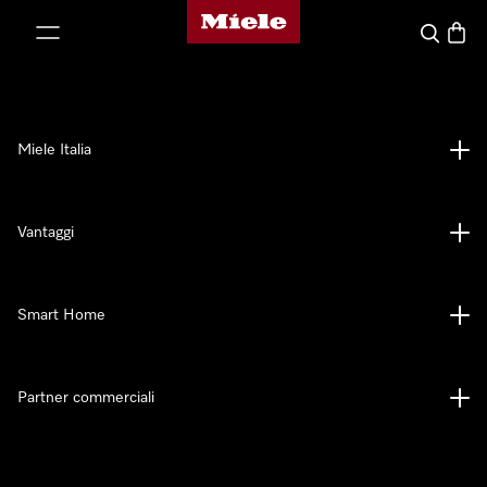
Homepage di Miele
 al contenuto
Cerca
Baske
Miele Italia
Vantaggi
Smart Home
Partner commerciali