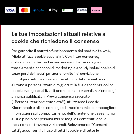
Impressum
Le tue impostazioni attuali relative ai
Condizioni Generali di Vendita
cookie che richiedono il consenso
Privacy
Per garantire il corretto funzionamento del nostro sito web,
Condizioni di Utilizzo
Miele utilizza cookie essenziali. Con il tuo consenso,
Dichiarazione di Accessibilità
utilizziamo anche cookie non essenziali e tecnologie di
tracciamento per scopi di marketing e analisi, inclusi cookie di
Modulo di recesso
terze parti dei nostri partner e fornitori di servizi, che
Legge sui servizi digitali
raccolgono informazioni sul tuo utilizzo del sito web e ci
aiutano a personalizzare e migliorare la tua esperienza online.
Impostazioni dei cookie
I cookie vengono utilizzati anche per la personalizzazione degli
annunci pubblicitari. Previo consenso separato
("Personalizzazione completa"), utilizziamo i cookie
Bloomreach e altre tecnologie di tracciamento per raccogliere
informazioni sul comportamento dell'utente, che assegniamo
al suo profilo per personalizzare meglio i contenuti che le
FINANZIAMENTO FINO A 50 MESI CON OPZIONE 10 E TASSO
mostriamo attraverso vari canali. Selezionando “Consenti
ZERO
tutti”, acconsenti all'uso di tutti i cookie e di tutte le