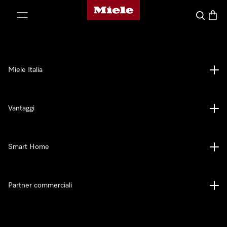
Homepage di Miele
 al contenuto
Cerca
Baske
Miele Italia
Vantaggi
Smart Home
Partner commerciali