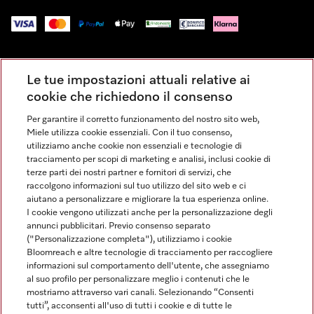
Impressum
Le tue impostazioni attuali relative ai
Condizioni Generali di Vendita
cookie che richiedono il consenso
Privacy
Per garantire il corretto funzionamento del nostro sito web,
Condizioni di Utilizzo
Miele utilizza cookie essenziali. Con il tuo consenso,
Dichiarazione di Accessibilità
utilizziamo anche cookie non essenziali e tecnologie di
tracciamento per scopi di marketing e analisi, inclusi cookie di
Modulo di recesso
terze parti dei nostri partner e fornitori di servizi, che
Legge sui servizi digitali
raccolgono informazioni sul tuo utilizzo del sito web e ci
aiutano a personalizzare e migliorare la tua esperienza online.
Impostazioni dei cookie
I cookie vengono utilizzati anche per la personalizzazione degli
annunci pubblicitari. Previo consenso separato
("Personalizzazione completa"), utilizziamo i cookie
Bloomreach e altre tecnologie di tracciamento per raccogliere
informazioni sul comportamento dell'utente, che assegniamo
al suo profilo per personalizzare meglio i contenuti che le
FINANZIAMENTO FINO A 50 MESI CON OPZIONE 10 E TASSO
mostriamo attraverso vari canali. Selezionando “Consenti
ZERO
tutti”, acconsenti all'uso di tutti i cookie e di tutte le