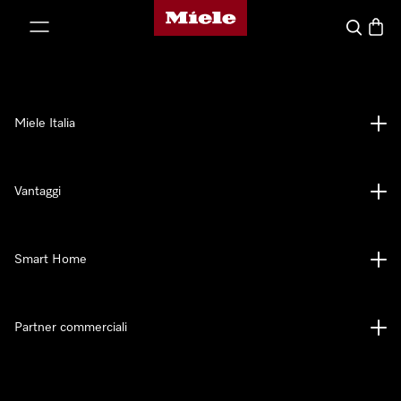
Homepage di Miele
 al contenuto
Cerca
Baske
Miele Italia
Vantaggi
Smart Home
Partner commerciali