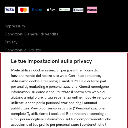
Impressum
Condizioni Generali di Vendita
Privacy
Condizioni di Utilizzo
Dichiarazione di Accessibilità
Le tue impostazioni sulla privacy
Modulo di recesso
Miele utilizza cookie essenziali per garantire il corretto
Legge sui servizi digitali
funzionamento del nostro sito web. Con il tuo consenso,
utilizziamo cookie e tecnologie simili di Miele e di terze parti
Impostazioni dei cookie
per analisi, marketing e personalizzazione. Questi raccolgono
informazioni su come viene utilizzato il nostro sito web e ci
aiutano a migliorare la tua esperienza online. I cookie vengono
utilizzati anche per la personalizzazione degli annunci
pubblicitari. Previo consenso separato (“Personalizzazione
completa”), utilizziamo i cookie di Bloomreach e tecnologie
FINANZIAMENTO FINO A 50 MESI CON OPZIONE 10 E TASSO
simili per raccogliere informazioni sul tuo comportamento, che
ZERO
associamo al tuo profilo per personalizzare i contenuti che ti