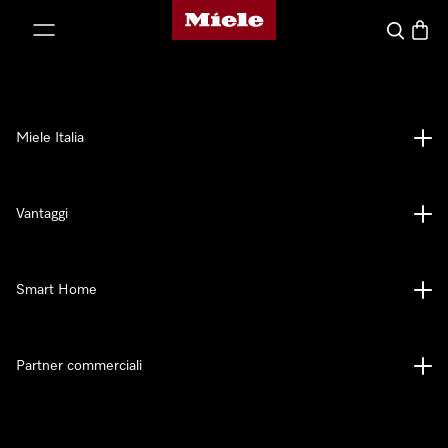
Homepage di Miele
 al contenuto
Cerca
Baske
Miele Italia
Vantaggi
Smart Home
Partner commerciali