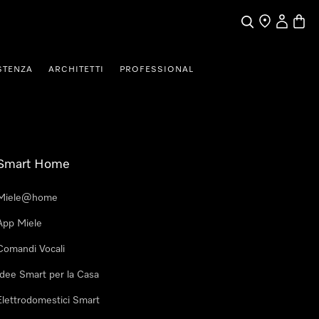
Cerca
Ricerca Riven
Il mio Prof
Baske
STENZA
ARCHITETTI
PROFESSIONAL
Smart Home
Miele@home
App Miele
Comandi Vocali
Idee Smart per la Casa
Elettrodomestici Smart