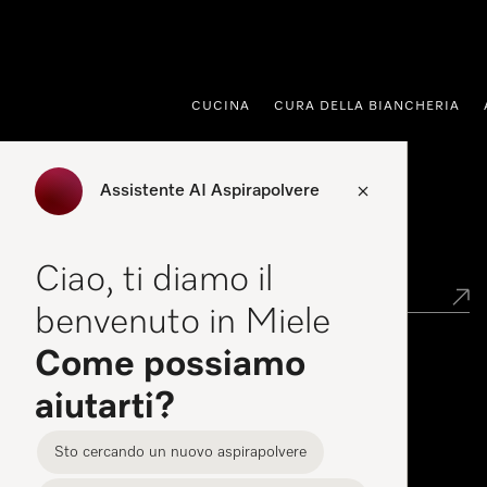
 al contenuto
CUCINA
CURA DELLA BIANCHERIA
Assistente AI Aspirapolvere
Ricerca rivenditori
Ciao, ti diamo il
benvenuto in Miele
Come possiamo
Miele Experience Center
aiutarti?
Dove sono i Miele Experience Center
Sto cercando un nuovo aspirapolvere