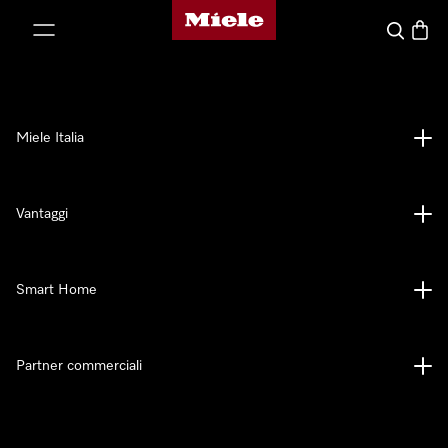
Homepage di Miele
 al contenuto
Cerca
Baske
Miele Italia
Vantaggi
Smart Home
Partner commerciali