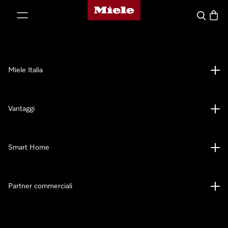
Homepage di Miele
 al contenuto
Cerca
Baske
Miele Italia
Vantaggi
Smart Home
Partner commerciali