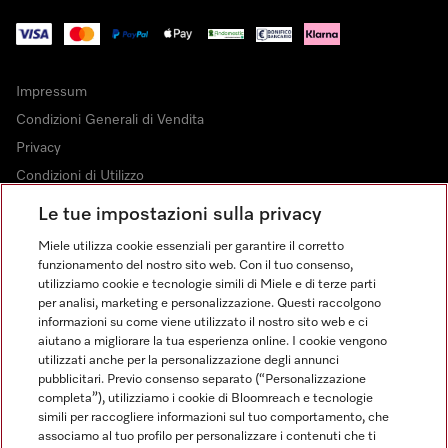
Impressum
Condizioni Generali di Vendita
Privacy
Condizioni di Utilizzo
Dichiarazione di Accessibilità
Le tue impostazioni sulla privacy
Modulo di recesso
Miele utilizza cookie essenziali per garantire il corretto
Legge sui servizi digitali
funzionamento del nostro sito web. Con il tuo consenso,
utilizziamo cookie e tecnologie simili di Miele e di terze parti
Impostazioni dei cookie
per analisi, marketing e personalizzazione. Questi raccolgono
informazioni su come viene utilizzato il nostro sito web e ci
aiutano a migliorare la tua esperienza online. I cookie vengono
utilizzati anche per la personalizzazione degli annunci
pubblicitari. Previo consenso separato (“Personalizzazione
completa”), utilizziamo i cookie di Bloomreach e tecnologie
FINANZIAMENTO FINO A 50 MESI CON OPZIONE 10 E TASSO
simili per raccogliere informazioni sul tuo comportamento, che
ZERO
associamo al tuo profilo per personalizzare i contenuti che ti