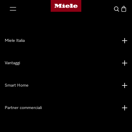
Homepage di Miele
 al contenuto
Cerca
Baske
Miele Italia
Vantaggi
Smart Home
Partner commerciali