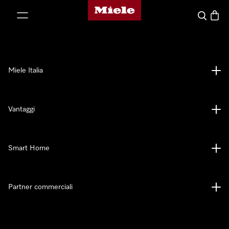
Homepage di Miele
 al contenuto
Cerca
Baske
Miele Italia
Vantaggi
Smart Home
Partner commerciali