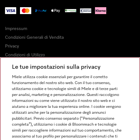
Impressum
Condizioni Generali di Vendita
Privacy
Condizioni di Utilizzo
Dichiarazione di Accessibilità
Le tue impostazioni sulla privacy
Modulo di recesso
Miele utilizza cookie essenziali per garantire il corretto
Legge sui servizi digitali
funzionamento del nostro sito web. Con il tuo consenso,
utilizziamo cookie e tecnologie simili di Miele e di terze parti
Impostazioni dei cookie
per analisi, marketing e personalizzazione. Questi raccolgono
informazioni su come viene utilizzato il nostro sito web e ci
aiutano a migliorare la tua esperienza online. I cookie vengono
utilizzati anche per la personalizzazione degli annunci
pubblicitari. Previo consenso separato (“Personalizzazione
completa”), utilizziamo i cookie di Bloomreach e tecnologie
FINANZIAMENTO FINO A 50 MESI CON OPZIONE 10 E TASSO
simili per raccogliere informazioni sul tuo comportamento, che
ZERO
associamo al tuo profilo per personalizzare i contenuti che ti