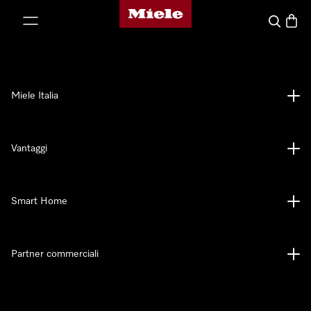
Homepage di Miele
 al contenuto
Cerca
Baske
Miele Italia
Vantaggi
Smart Home
Partner commerciali