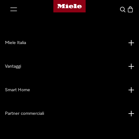
Homepage di Miele
 al contenuto
Cerca
Baske
Miele Italia
Vantaggi
Smart Home
Partner commerciali