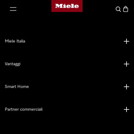
Homepage di Miele
 al contenuto
Cerca
Baske
Miele Italia
Vantaggi
Smart Home
Partner commerciali