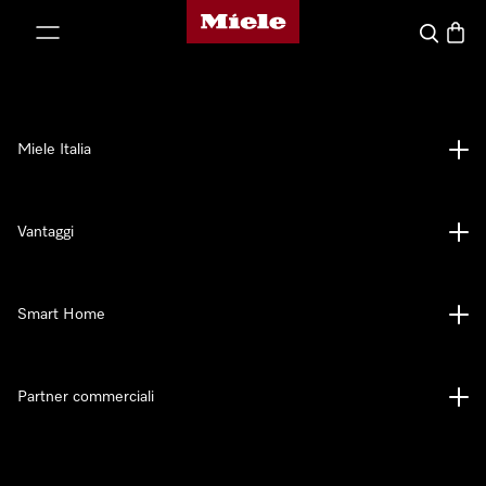
Homepage di Miele
 al contenuto
Cerca
Baske
Miele Italia
Vantaggi
Smart Home
Partner commerciali