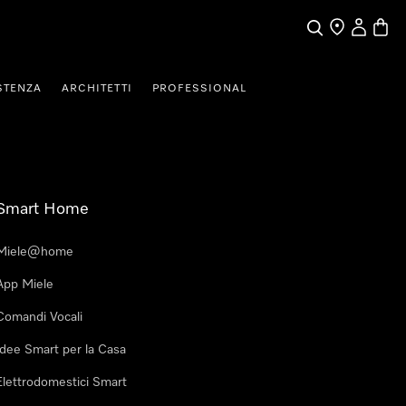
Cerca
Ricerca Riven
Il mio Prof
Baske
STENZA
ARCHITETTI
PROFESSIONAL
Smart Home
Miele@home
App Miele
Comandi Vocali
Idee Smart per la Casa
Elettrodomestici Smart