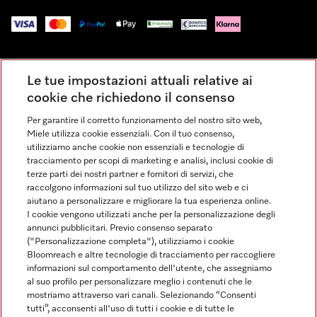
Impressum
Le tue impostazioni attuali relative ai
Condizioni Generali di Vendita
cookie che richiedono il consenso
Privacy
Per garantire il corretto funzionamento del nostro sito web,
Condizioni di Utilizzo
Miele utilizza cookie essenziali. Con il tuo consenso,
Dichiarazione di Accessibilità
utilizziamo anche cookie non essenziali e tecnologie di
tracciamento per scopi di marketing e analisi, inclusi cookie di
Modulo di recesso
terze parti dei nostri partner e fornitori di servizi, che
Legge sui servizi digitali
raccolgono informazioni sul tuo utilizzo del sito web e ci
aiutano a personalizzare e migliorare la tua esperienza online.
Impostazioni dei cookie
I cookie vengono utilizzati anche per la personalizzazione degli
annunci pubblicitari. Previo consenso separato
("Personalizzazione completa"), utilizziamo i cookie
Bloomreach e altre tecnologie di tracciamento per raccogliere
informazioni sul comportamento dell'utente, che assegniamo
al suo profilo per personalizzare meglio i contenuti che le
FINANZIAMENTO FINO A 50 MESI CON OPZIONE 10 E TASSO
mostriamo attraverso vari canali. Selezionando “Consenti
ZERO
tutti”, acconsenti all'uso di tutti i cookie e di tutte le