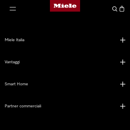
Homepage di Miele
 al contenuto
Cerca
Baske
Miele Italia
Vantaggi
Smart Home
Partner commerciali