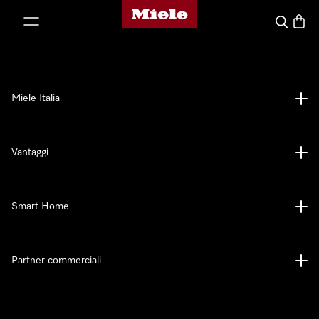
Homepage di Miele
 al contenuto
Cerca
Baske
Miele Italia
Vantaggi
Smart Home
Partner commerciali