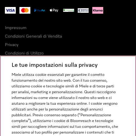
Impressum
Condizioni Generali di Vendita
Privacy
Condizioni di Utilizzo
Dichiarazione di Accessibilità
Le tue impostazioni sulla privacy
Modulo di recesso
Miele utilizza cookie essenziali per garantire il corretto
Legge sui servizi digitali
funzionamento del nostro sito web. Con il tuo consenso,
utilizziamo cookie e tecnologie simili di Miele e di terze parti
Impostazioni dei cookie
per analisi, marketing e personalizzazione. Questi raccolgono
informazioni su come viene utilizzato il nostro sito web e ci
aiutano a migliorare la tua esperienza online. I cookie vengono
utilizzati anche per la personalizzazione degli annunci
pubblicitari. Previo consenso separato (“Personalizzazione
completa”), utilizziamo i cookie di Bloomreach e tecnologie
FINANZIAMENTO FINO A 50 MESI CON OPZIONE 10 E TASSO
simili per raccogliere informazioni sul tuo comportamento, che
ZERO
associamo al tuo profilo per personalizzare i contenuti che ti