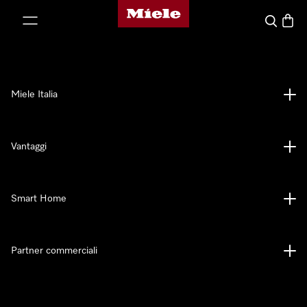
Homepage di Miele
 al contenuto
Cerca
Baske
Miele Italia
Vantaggi
Smart Home
Partner commerciali