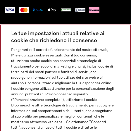
Impressum
Le tue impostazioni attuali relative ai
Condizioni Generali di Vendita
cookie che richiedono il consenso
Privacy
Per garantire il corretto funzionamento del nostro sito web,
Condizioni di Utilizzo
Miele utilizza cookie essenziali. Con il tuo consenso,
Dichiarazione di Accessibilità
utilizziamo anche cookie non essenziali e tecnologie di
tracciamento per scopi di marketing e analisi, inclusi cookie di
Modulo di recesso
terze parti dei nostri partner e fornitori di servizi, che
Legge sui servizi digitali
raccolgono informazioni sul tuo utilizzo del sito web e ci
aiutano a personalizzare e migliorare la tua esperienza online.
Impostazioni dei cookie
I cookie vengono utilizzati anche per la personalizzazione degli
annunci pubblicitari. Previo consenso separato
("Personalizzazione completa"), utilizziamo i cookie
Bloomreach e altre tecnologie di tracciamento per raccogliere
informazioni sul comportamento dell'utente, che assegniamo
al suo profilo per personalizzare meglio i contenuti che le
FINANZIAMENTO FINO A 50 MESI CON OPZIONE 10 E TASSO
mostriamo attraverso vari canali. Selezionando “Consenti
ZERO
tutti”, acconsenti all'uso di tutti i cookie e di tutte le