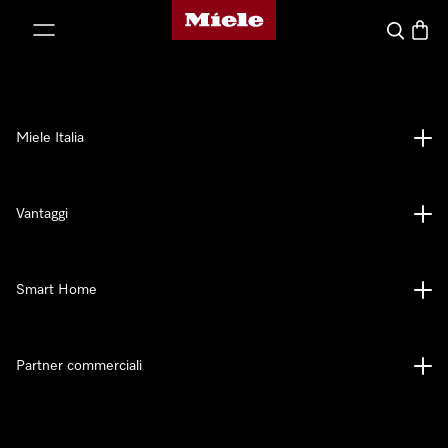
Homepage di Miele
 al contenuto
Cerca
Baske
Miele Italia
Vantaggi
Smart Home
Partner commerciali