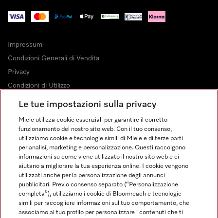
Impressum
Condizioni Generali di Vendita
Privacy
Condizioni di Utilizzo
Dichiarazione di Accessibilità
Le tue impostazioni sulla privacy
Modulo di recesso
Miele utilizza cookie essenziali per garantire il corretto
Legge sui servizi digitali
funzionamento del nostro sito web. Con il tuo consenso,
utilizziamo cookie e tecnologie simili di Miele e di terze parti
Impostazioni dei cookie
per analisi, marketing e personalizzazione. Questi raccolgono
informazioni su come viene utilizzato il nostro sito web e ci
aiutano a migliorare la tua esperienza online. I cookie vengono
utilizzati anche per la personalizzazione degli annunci
pubblicitari. Previo consenso separato (“Personalizzazione
completa”), utilizziamo i cookie di Bloomreach e tecnologie
FINANZIAMENTO FINO A 50 MESI CON OPZIONE 10 E TASSO
simili per raccogliere informazioni sul tuo comportamento, che
ZERO
associamo al tuo profilo per personalizzare i contenuti che ti