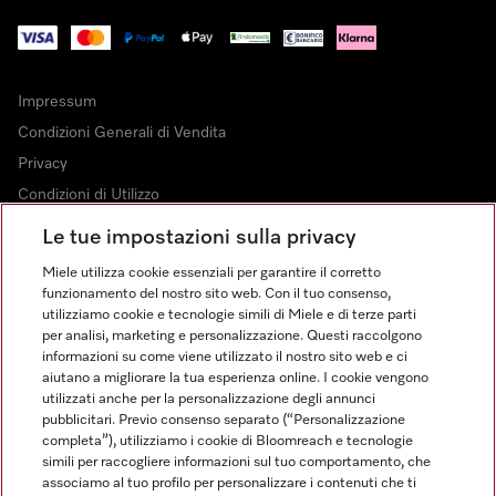
Impressum
Condizioni Generali di Vendita
Privacy
Condizioni di Utilizzo
Dichiarazione di Accessibilità
Le tue impostazioni sulla privacy
Modulo di recesso
Miele utilizza cookie essenziali per garantire il corretto
Legge sui servizi digitali
funzionamento del nostro sito web. Con il tuo consenso,
utilizziamo cookie e tecnologie simili di Miele e di terze parti
Impostazioni dei cookie
per analisi, marketing e personalizzazione. Questi raccolgono
informazioni su come viene utilizzato il nostro sito web e ci
aiutano a migliorare la tua esperienza online. I cookie vengono
utilizzati anche per la personalizzazione degli annunci
pubblicitari. Previo consenso separato (“Personalizzazione
completa”), utilizziamo i cookie di Bloomreach e tecnologie
FINANZIAMENTO FINO A 50 MESI CON OPZIONE 10 E TASSO
simili per raccogliere informazioni sul tuo comportamento, che
ZERO
associamo al tuo profilo per personalizzare i contenuti che ti