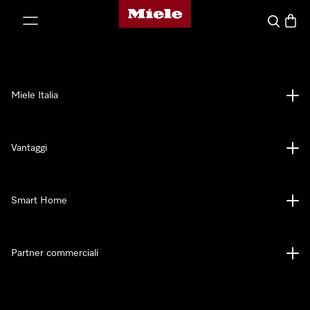
Homepage di Miele
 al contenuto
Cerca
Baske
Miele Italia
Vantaggi
Smart Home
Partner commerciali