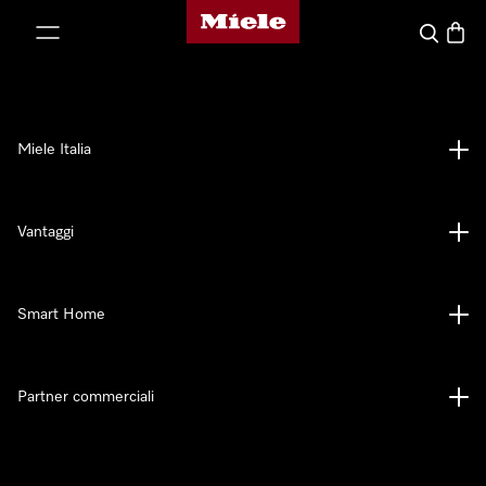
Homepage di Miele
 al contenuto
Cerca
Baske
Miele Italia
Vantaggi
Smart Home
Partner commerciali