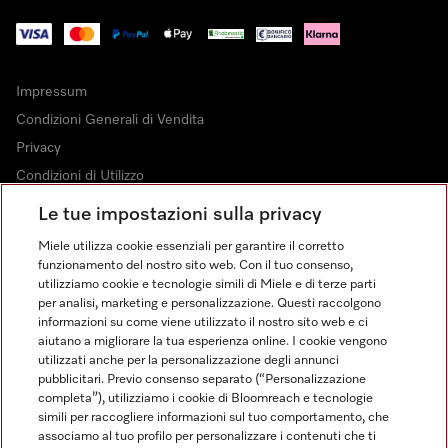
Impressum
Condizioni Generali di Vendita
Privacy
Condizioni di Utilizzo
Dichiarazione di Accessibilità
Le tue impostazioni sulla privacy
Modulo di recesso
Miele utilizza cookie essenziali per garantire il corretto
Legge sui servizi digitali
funzionamento del nostro sito web. Con il tuo consenso,
utilizziamo cookie e tecnologie simili di Miele e di terze parti
Impostazioni dei cookie
per analisi, marketing e personalizzazione. Questi raccolgono
informazioni su come viene utilizzato il nostro sito web e ci
aiutano a migliorare la tua esperienza online. I cookie vengono
utilizzati anche per la personalizzazione degli annunci
pubblicitari. Previo consenso separato (“Personalizzazione
completa”), utilizziamo i cookie di Bloomreach e tecnologie
FINANZIAMENTO FINO A 50 MESI CON OPZIONE 10 E TASSO
simili per raccogliere informazioni sul tuo comportamento, che
ZERO
associamo al tuo profilo per personalizzare i contenuti che ti