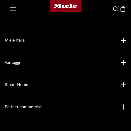
Homepage di Miele
 al contenuto
Cerca
Baske
Miele Italia
Vantaggi
Smart Home
Partner commerciali