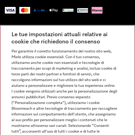
Impressum
Le tue impostazioni attuali relative ai
Condizioni Generali di Vendita
cookie che richiedono il consenso
Privacy
Per garantire il corretto funzionamento del nostro sito web,
Condizioni di Utilizzo
Miele utilizza cookie essenziali. Con il tuo consenso,
Dichiarazione di Accessibilità
utilizziamo anche cookie non essenziali e tecnologie di
tracciamento per scopi di marketing e analisi, inclusi cookie di
Modulo di recesso
terze parti dei nostri partner e fornitori di servizi, che
Legge sui servizi digitali
raccolgono informazioni sul tuo utilizzo del sito web e ci
aiutano a personalizzare e migliorare la tua esperienza online.
Impostazioni dei cookie
I cookie vengono utilizzati anche per la personalizzazione degli
annunci pubblicitari. Previo consenso separato
("Personalizzazione completa"), utilizziamo i cookie
Bloomreach e altre tecnologie di tracciamento per raccogliere
informazioni sul comportamento dell'utente, che assegniamo
al suo profilo per personalizzare meglio i contenuti che le
FINANZIAMENTO FINO A 50 MESI CON OPZIONE 10 E TASSO
mostriamo attraverso vari canali. Selezionando “Consenti
ZERO
tutti”, acconsenti all'uso di tutti i cookie e di tutte le