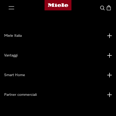
Homepage di Miele
 al contenuto
Cerca
Baske
Miele Italia
Vantaggi
Smart Home
Partner commerciali