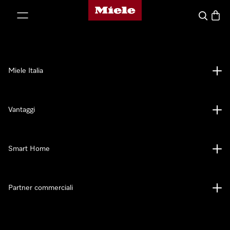
Homepage di Miele
 al contenuto
Cerca
Baske
Miele Italia
Vantaggi
Smart Home
Partner commerciali