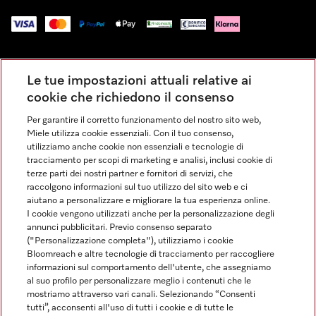
Impressum
Le tue impostazioni attuali relative ai
Condizioni Generali di Vendita
cookie che richiedono il consenso
Privacy
Per garantire il corretto funzionamento del nostro sito web,
Condizioni di Utilizzo
Miele utilizza cookie essenziali. Con il tuo consenso,
Dichiarazione di Accessibilità
utilizziamo anche cookie non essenziali e tecnologie di
tracciamento per scopi di marketing e analisi, inclusi cookie di
Modulo di recesso
terze parti dei nostri partner e fornitori di servizi, che
Legge sui servizi digitali
raccolgono informazioni sul tuo utilizzo del sito web e ci
aiutano a personalizzare e migliorare la tua esperienza online.
Impostazioni dei cookie
I cookie vengono utilizzati anche per la personalizzazione degli
annunci pubblicitari. Previo consenso separato
("Personalizzazione completa"), utilizziamo i cookie
Bloomreach e altre tecnologie di tracciamento per raccogliere
informazioni sul comportamento dell'utente, che assegniamo
al suo profilo per personalizzare meglio i contenuti che le
FINANZIAMENTO FINO A 50 MESI CON OPZIONE 10 E TASSO
mostriamo attraverso vari canali. Selezionando “Consenti
ZERO
tutti”, acconsenti all'uso di tutti i cookie e di tutte le