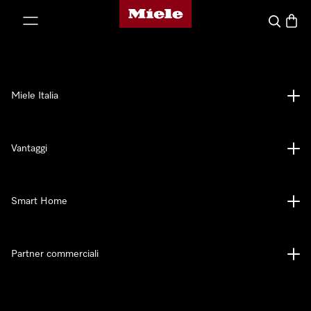
Homepage di Miele
 al contenuto
Cerca
Baske
Miele Italia
Vantaggi
Smart Home
Partner commerciali