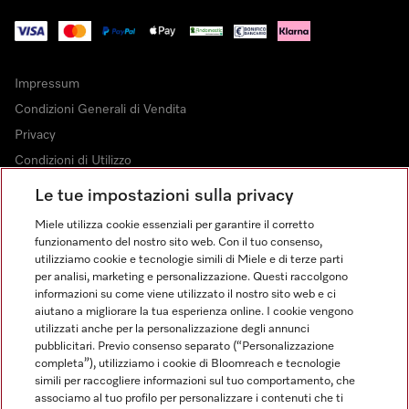
Impressum
Condizioni Generali di Vendita
Privacy
Condizioni di Utilizzo
Dichiarazione di Accessibilità
Le tue impostazioni sulla privacy
Modulo di recesso
Miele utilizza cookie essenziali per garantire il corretto
Legge sui servizi digitali
funzionamento del nostro sito web. Con il tuo consenso,
utilizziamo cookie e tecnologie simili di Miele e di terze parti
Impostazioni dei cookie
per analisi, marketing e personalizzazione. Questi raccolgono
informazioni su come viene utilizzato il nostro sito web e ci
aiutano a migliorare la tua esperienza online. I cookie vengono
utilizzati anche per la personalizzazione degli annunci
pubblicitari. Previo consenso separato (“Personalizzazione
completa”), utilizziamo i cookie di Bloomreach e tecnologie
FINANZIAMENTO FINO A 50 MESI CON OPZIONE 10 E TASSO
simili per raccogliere informazioni sul tuo comportamento, che
ZERO
associamo al tuo profilo per personalizzare i contenuti che ti