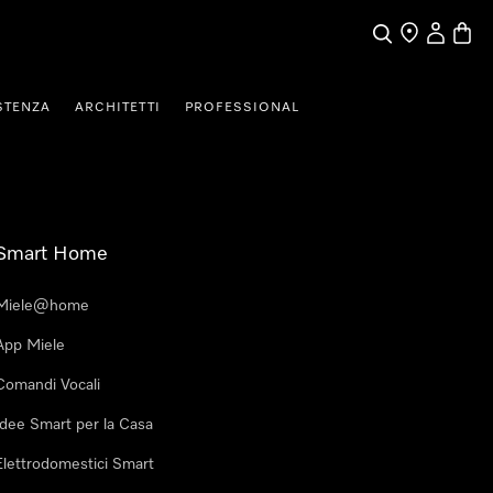
Cerca
Ricerca Riven
Il mio Prof
Baske
STENZA
ARCHITETTI
PROFESSIONAL
Smart Home
Miele@home
App Miele
Comandi Vocali
Idee Smart per la Casa
Elettrodomestici Smart