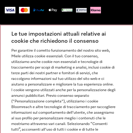
Impressum
Le tue impostazioni attuali relative ai
Condizioni Generali di Vendita
cookie che richiedono il consenso
Privacy
Per garantire il corretto funzionamento del nostro sito web,
Condizioni di Utilizzo
Miele utilizza cookie essenziali. Con il tuo consenso,
Dichiarazione di Accessibilità
utilizziamo anche cookie non essenziali e tecnologie di
tracciamento per scopi di marketing e analisi, inclusi cookie di
Modulo di recesso
terze parti dei nostri partner e fornitori di servizi, che
Legge sui servizi digitali
raccolgono informazioni sul tuo utilizzo del sito web e ci
aiutano a personalizzare e migliorare la tua esperienza online.
Impostazioni dei cookie
I cookie vengono utilizzati anche per la personalizzazione degli
annunci pubblicitari. Previo consenso separato
("Personalizzazione completa"), utilizziamo i cookie
Bloomreach e altre tecnologie di tracciamento per raccogliere
informazioni sul comportamento dell'utente, che assegniamo
al suo profilo per personalizzare meglio i contenuti che le
FINANZIAMENTO FINO A 50 MESI CON OPZIONE 10 E TASSO
mostriamo attraverso vari canali. Selezionando “Consenti
ZERO
tutti”, acconsenti all'uso di tutti i cookie e di tutte le