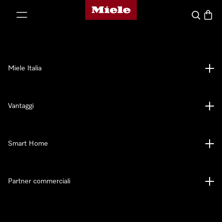
Homepage di Miele
 al contenuto
Cerca
Baske
Miele Italia
Vantaggi
Smart Home
Partner commerciali