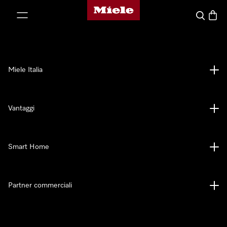
Homepage di Miele
 al contenuto
Cerca
Baske
Miele Italia
Vantaggi
Smart Home
Partner commerciali