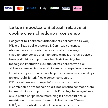
Impressum
Le tue impostazioni attuali relative ai
Condizioni Generali di Vendita
cookie che richiedono il consenso
Privacy
Per garantire il corretto funzionamento del nostro sito web,
Condizioni di Utilizzo
Miele utilizza cookie essenziali. Con il tuo consenso,
Dichiarazione di Accessibilità
utilizziamo anche cookie non essenziali e tecnologie di
tracciamento per scopi di marketing e analisi, inclusi cookie di
Modulo di recesso
terze parti dei nostri partner e fornitori di servizi, che
Legge sui servizi digitali
raccolgono informazioni sul tuo utilizzo del sito web e ci
aiutano a personalizzare e migliorare la tua esperienza online.
Impostazioni dei cookie
I cookie vengono utilizzati anche per la personalizzazione degli
annunci pubblicitari. Previo consenso separato
("Personalizzazione completa"), utilizziamo i cookie
Bloomreach e altre tecnologie di tracciamento per raccogliere
informazioni sul comportamento dell'utente, che assegniamo
al suo profilo per personalizzare meglio i contenuti che le
FINANZIAMENTO FINO A 50 MESI CON OPZIONE 10 E TASSO
mostriamo attraverso vari canali. Selezionando “Consenti
ZERO
tutti”, acconsenti all'uso di tutti i cookie e di tutte le