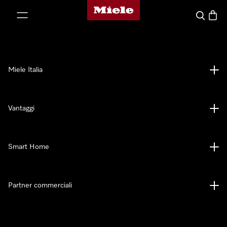
Homepage di Miele
 al contenuto
Cerca
Baske
Miele Italia
Vantaggi
Smart Home
Partner commerciali