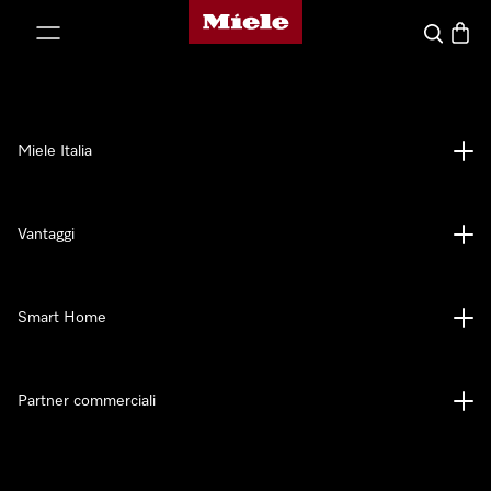
Homepage di Miele
 al contenuto
Cerca
Baske
Miele Italia
Vantaggi
Smart Home
Partner commerciali